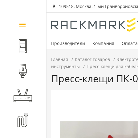
109518, Москва, 1-ый Грайвороновский
Каталог
товаров
Производители
Компания
Оплата
Шкафы и стойки
Главная
Каталог товаров
Электрот
инструменты
Пресс-клещи для кабел
Компоненты СКС
Пресс-клещи ПК-0
Активное оборудование
Волоконно-оптические
компоненты