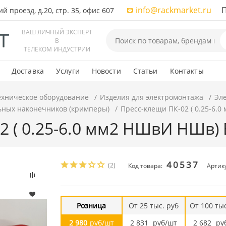
info@rackmarket.ru
ПН-
 проезд, д.20, стр. 35, офис 607
ВАШ ЛИЧНЫЙ ЭКСПЕРТ
В
ТЕЛЕКОМ ИНДУСТРИИ
Доставка
Услуги
Новости
Статьи
Контакты
ехническое оборудование
Изделия для электромонтажа
Эл
ьных наконечников (кримперы)
Пресс-клещи ПК-02 ( 0.25-6.
2 ( 0.25-6.0 мм2 НШвИ НШв) 
40537
(2)
Код товара:
Артик
Розница
От 25 тыс. руб
От 100 тыс
2 980
руб/шт
2 831
руб/шт
2 682
ру