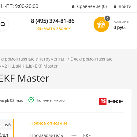
ПТ: 9:00-20:00
Сравнение
(0)
Войти
0
8 (495) 374-81-86
Корзина
0 руб.
Заказать звонок
ектромонтажные инструменты
Электромонтажные
0 мм2 НШвИ НШв) EKF Master
EKF Master
Наличие: много
ул: pk-02-mas
Полное описание
. руб
б/шт
Производитель
EKF