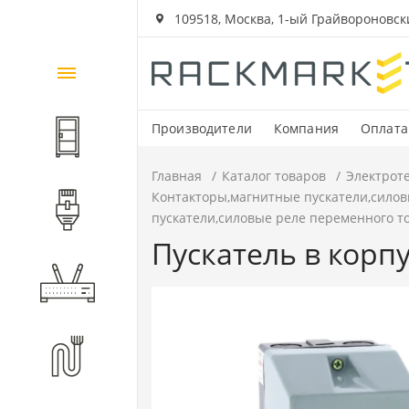
109518, Москва, 1-ый Грайвороновский
Каталог
товаров
Производители
Компания
Оплата
Шкафы и стойки
Главная
Каталог товаров
Электрот
Контакторы,магнитные пускатели,силов
Компоненты СКС
пускатели,силовые реле переменного т
Пускатель в корпу
Активное оборудование
Волоконно-оптические
компоненты