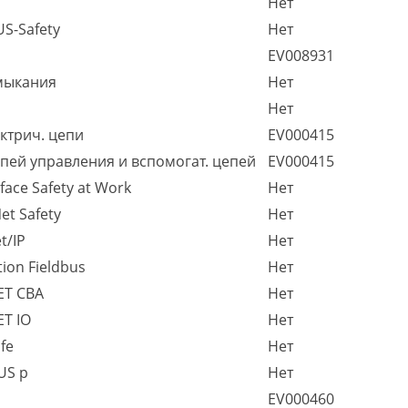
Нет
S-Safety
Нет
EV008931
амыкания
Нет
Нет
ктрич. цепи
EV000415
епей управления и вспомогат. цепей
EV000415
ace Safety at Work
Нет
t Safety
Нет
t/IP
Нет
ion Fieldbus
Нет
ET CBA
Нет
T IO
Нет
fe
Нет
US p
Нет
EV000460