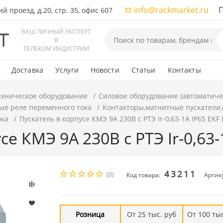
info@rackmarket.ru
ПН-
 проезд, д.20, стр. 35, офис 607
ВАШ ЛИЧНЫЙ ЭКСПЕРТ
В
ТЕЛЕКОМ ИНДУСТРИИ
Доставка
Услуги
Новости
Статьи
Контакты
ехническое оборудование
Силовое оборудование (автоматиче
ые реле переменного тока
Контакторы,магнитные пускатели,
ока
Пускатель в корпусе КМЭ 9А 230В с РТЭ Ir-0,63-1А IP65 EKF
се КМЭ 9А 230В с РТЭ Ir-0,63
43211
(0)
Код товара:
Артику
Розница
От 25 тыс. руб
От 100 тыс