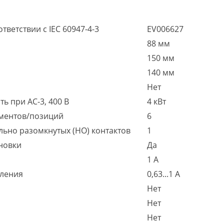
тветствии с IEC 60947-4-3
EV006627
88 мм
150 мм
140 мм
Нет
ь при AC-3, 400 В
4 кВт
ментов/позиций
6
льно разомкнутых (НО) контактов
1
новки
Да
1 А
пления
0,63...1 А
Нет
Нет
Нет