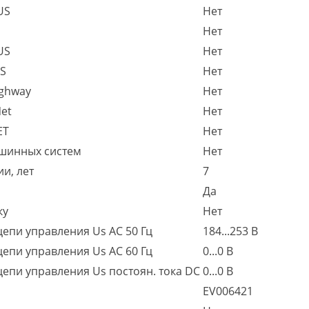
US
Нет
Нет
US
Нет
S
Нет
ighway
Нет
et
Нет
ET
Нет
 шинных систем
Нет
и, лет
7
Да
ку
Нет
епи управления Us AC 50 Гц
184...253 В
епи управления Us AC 60 Гц
0...0 В
епи управления Us постоян. тока DC
0...0 В
EV006421