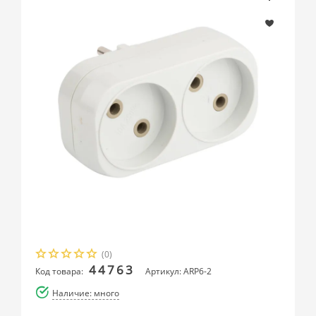
(0)
44763
Код товара:
Артикул: ARP6-2
Наличие: много