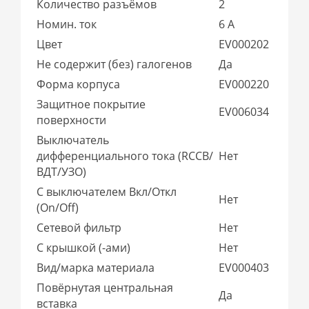
Количество разъёмов
2
Номин. ток
6 А
Цвет
EV000202
Не содержит (без) галогенов
Да
Форма корпуса
EV000220
Защитное покрытие
EV006034
поверхности
Выключатель
дифференциального тока (RCCB/
Нет
ВДТ/УЗО)
С выключателем Вкл/Откл
Нет
(On/Off)
Сетевой фильтр
Нет
С крышкой (-ами)
Нет
Вид/марка материала
EV000403
Повёрнутая центральная
Да
вставка