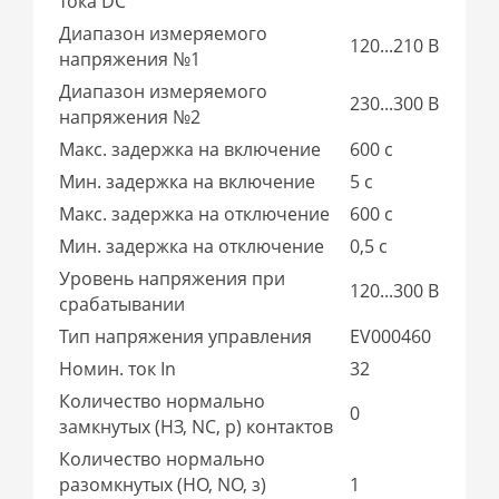
тока DC
Диапазон измеряемого
120...210 В
напряжения №1
Диапазон измеряемого
230...300 В
напряжения №2
Макс. задержка на включение
600 с
Мин. задержка на включение
5 с
Макс. задержка на отключение
600 с
Мин. задержка на отключение
0,5 с
Уровень напряжения при
120...300 В
срабатывании
Тип напряжения управления
EV000460
Номин. ток In
32
Количество нормально
0
замкнутых (НЗ, NC, р) контактов
Количество нормально
разомкнутых (НО, NO, з)
1