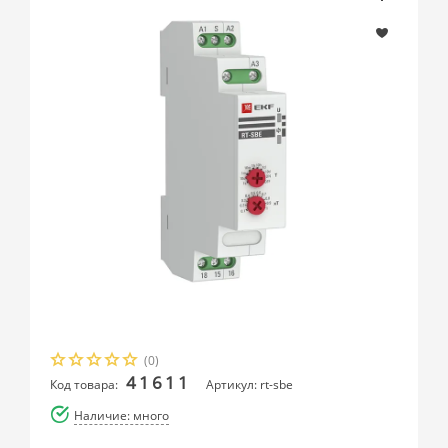
(0)
41611
Код товара:
Артикул: rt-sbe
Наличие: много