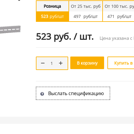
Розница
От 25 тыс. руб
От 100 тыс. р
523
руб/шт
497
руб/шт
471
руб/шт
523 руб.
/
шт.
Цена указана с
В корзину
Купить в
Выслать спецификацию