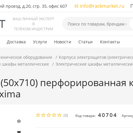
info@rackmarket.ru
ПН-
 проезд, д.20, стр. 35, офис 607
ВАШ ЛИЧНЫЙ ЭКСПЕРТ
В
ТЕЛЕКОМ ИНДУСТРИИ
Доставка
Услуги
Новости
Статьи
Контакты
ехническое оборудование
Корпуса электрощитов (электричес
е шкафы металлические
Электрические шкафы металлически
(50x710) перфорированная к
Oxima
40704
(0)
Код товара:
Артик