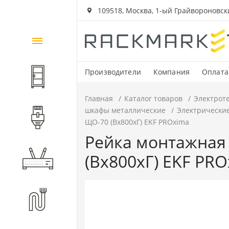
109518, Москва, 1-ый Грайвороновский
Каталог
товаров
Производители
Компания
Оплата
Шкафы и стойки
Главная
Каталог товаров
Электрот
шкафы металлические
Электрически
Компоненты СКС
ЩО-70 (Вх800хГ) EKF PROxima
Рейка монтажная 
(Вх800хГ) EKF PR
Активное оборудование
Волоконно-оптические
компоненты