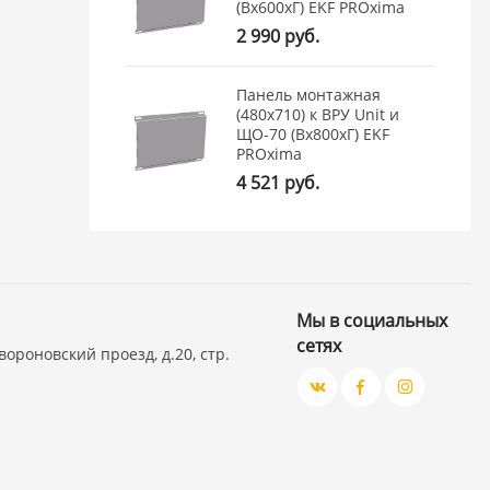
(Вх600хГ) EKF PROxima
2 990 руб.
Панель монтажная
(480x710) к ВРУ Unit и
ЩО-70 (Вх800хГ) EKF
PROxima
4 521 руб.
Мы в социальных
сетях
вороновский проезд, д.20, стр.