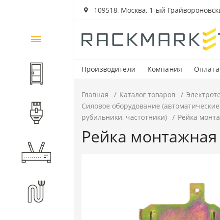
109518, Москва, 1-ый Грайвороновский
Каталог
товаров
Производители
Компания
Оплата
Шкафы и стойки
Главная
Каталог товаров
Электрот
Силовое оборудование (автоматические
Компоненты СКС
рубильники, частотники)
Рейка монта
Рейка монтажная 
Активное оборудование
Волоконно-оптические
компоненты