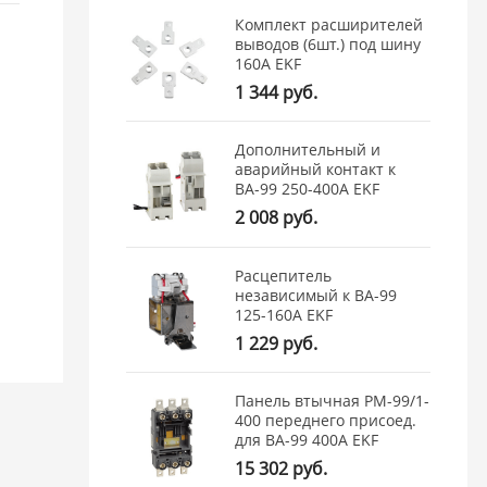
Комплект расширителей
выводов (6шт.) под шину
160А EKF
1 344 руб.
Дополнительный и
аварийный контакт к
ВА-99 250-400А EKF
2 008 руб.
Расцепитель
независимый к ВА-99
125-160А EKF
1 229 руб.
Панель втычная PM-99/1-
400 переднего присоед.
для ВА-99 400А EKF
15 302 руб.