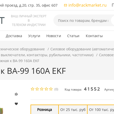
info@rackmarket.ru
ПН-
 проезд, д.20, стр. 35, офис 607
ВАШ ЛИЧНЫЙ ЭКСПЕРТ
В
ТЕЛЕКОМ ИНДУСТРИИ
Доставка
Услуги
Новости
Статьи
Контакты
ехническое оборудование
Силовое оборудование (автоматиче
 выключатели, контакторы, рубильники, частотники)
Силовое
жная к ВА-99 160А EKF
к ВА-99 160А EKF
41552
(0)
Код товара:
Артик
Розница
От 25 тыс. руб
От 100 тыс. р