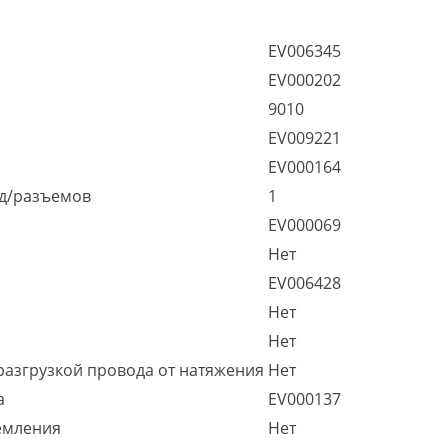
EV006345
EV000202
9010
EV009221
EV000164
зд/разъемов
1
EV000069
Нет
EV006428
Нет
Нет
разгрузкой провода от натяжения
Нет
а
EV000137
емления
Нет