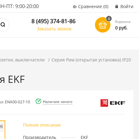
ПТ: 9:00-20:00
Сравнение
(0)
Войти
0
8 (495) 374-81-86
Корзина
0 руб.
Заказать звонок
озетки, выключатели
Серия Рим (открытая установка) IP20
я EKF
Наличие: много
ул: ENA00-027-10
Полное описание
уб
Производитель
EKF