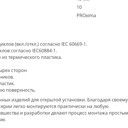
10
PROxima
клов (вкл./откл.) согласно IEC 60669-1.
клов согласно IEC60884-1.
 из термического пластика.
ырех сторон
ников.
астик.
ю поверхность.
ных изделий для открытой установки. Благодаря своему
серии легко монтируются практически на любую
овшества и разработки делают процесс монтажа простым
ым.