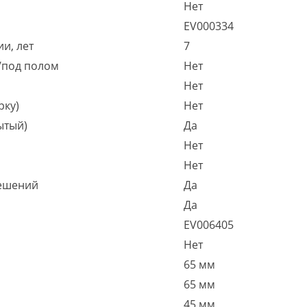
Нет
EV000334
и, лет
7
/под полом
Нет
Нет
рку)
Нет
ытый)
Да
Нет
Нет
решений
Да
Да
EV006405
Нет
65 мм
65 мм
45 мм