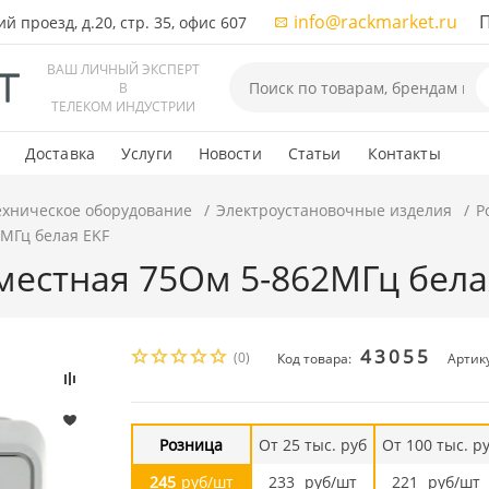
info@rackmarket.ru
ПН-
 проезд, д.20, стр. 35, офис 607
ВАШ ЛИЧНЫЙ ЭКСПЕРТ
В
ТЕЛЕКОМ ИНДУСТРИИ
Доставка
Услуги
Новости
Статьи
Контакты
ехническое оборудование
Электроустановочные изделия
Р
2МГц белая EKF
-местная 75Ом 5-862МГц бела
43055
(0)
Код товара:
Артик
Розница
От 25 тыс. руб
От 100 тыс. р
245
руб/шт
233
руб/шт
221
руб/шт