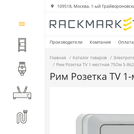
109518, Москва, 1-ый Грайвороновский
Каталог
товаров
Производители
Компания
Оплата
Шкафы и стойки
Главная
Каталог товаров
Электрот
Рим Розетка TV 1-местная 75Ом 5-86
Компоненты СКС
Рим Розетка TV 1
Активное оборудование
Волоконно-оптические
компоненты