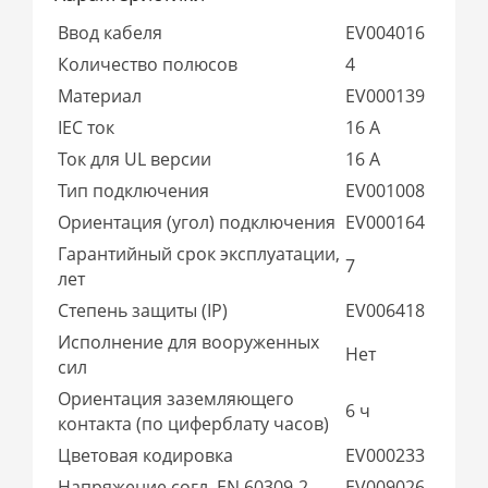
Ввод кабеля
EV004016
Количество полюсов
4
Материал
EV000139
IEC ток
16 А
Ток для UL версии
16 А
Тип подключения
EV001008
Ориентация (угол) подключения
EV000164
Гарантийный срок эксплуатации,
7
лет
Степень защиты (IP)
EV006418
Исполнение для вооруженных
Нет
сил
Ориентация заземляющего
6 ч
контакта (по циферблату часов)
Цветовая кодировка
EV000233
Напряжение согл. EN 60309-2
EV009026