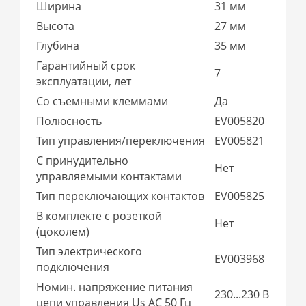
Ширина
31 мм
Высота
27 мм
Глубина
35 мм
Гарантийный срок
7
эксплуатации, лет
Со съемными клеммами
Да
Полюсность
EV005820
Тип управления/переключения
EV005821
С принудительно
Нет
управляемыми контактами
Тип переключающих контактов
EV005825
В комплекте с розеткой
Нет
(цоколем)
Тип электрического
EV003968
подключения
Номин. напряжение питания
230...230 В
цепи управления Us AC 50 Гц