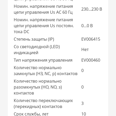
Номин. напряжение питания
230...230 В
цепи управления Us AC 60 Гц
Номин. напряжение питания
цепи управления Us постоян.
0...0 В
тока DC
Степень защиты (IP)
EV006415
Со светодиодной (LED)
Нет
индикацией
Тип напряжения управления
EV000460
Количество нормально
0
замкнутых (НЗ, NC, р) контактов
Количество нормально
разомкнутых (НО, NO, з)
0
контактов
Количество переключающих
3
(перекидных) контактов
Срок службы, лет
10