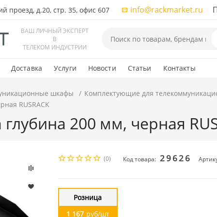
info@rackmarket.ru
ПН-
 проезд, д.20, стр. 35, офис 607
ВАШ ЛИЧНЫЙ ЭКСПЕРТ
В
ТЕЛЕКОМ ИНДУСТРИИ
Доставка
Услуги
Новости
Статьи
Контакты
уникационные шкафы
Комплектующие для телекоммуникаци
черная RUSRACK
 глубина 200 мм, черная RU
29626
(0)
Код товара:
Артик
Розница
1 167
руб/шт