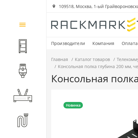
109518, Москва, 1-ый Грайвороновский
Каталог
товаров
Производители
Компания
Оплата
Шкафы и стойки
Главная
Каталог товаров
Телекомм
Консольная полка глубина 200 мм, 
Компоненты СКС
Консольная полка
Активное оборудование
Новинка
Волоконно-оптические
компоненты