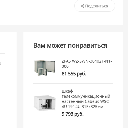
Поделиться
Вам может понравиться
ZPAS WZ-SWN-304021-N1-
а
000
81 555 руб.
Шкаф
телекоммуникационный
настенный Cabeus WSC-
4U 19" 4U 315x325мм
9 793 руб.