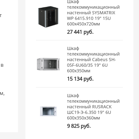
Шкаф
телекоммуникационный
настенный SYSMATRIX
т
WP 6415.910 19" 15U
600x450x720мм
27 441 руб.
Шкаф
телекоммуникационный
настенный Cabeus SH-
 в
05F-6U60/35 19" 6U
600x350мм
15 134 руб.
м,
Шкаф
телекоммуникационный
настенный RUSRACK
ШС19-Э-6.350 19" 6U
600x350x360мм
9 825 руб.