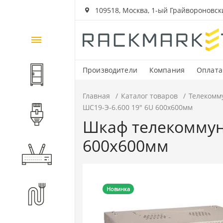
109518, Москва, 1-ый Грайвороновский
Каталог
товаров
Производители
Компания
Оплата
Шкафы и стойки
Главная
Каталог товаров
Телекомм
ШС19-Э-6.600 19" 6U 600x600мм
Компоненты СКС
Шкаф телекоммун
600x600мм
Активное оборудование
Волоконно-оптические
Новинка
компоненты