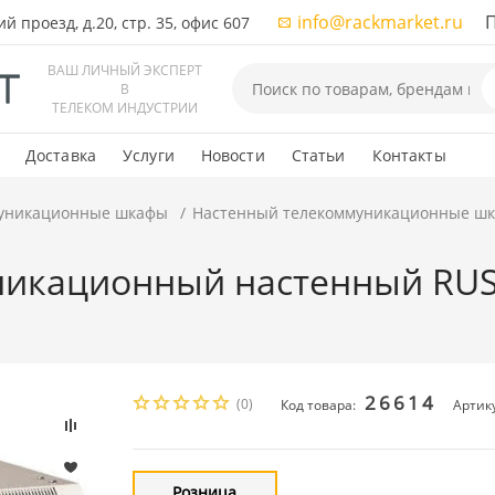
info@rackmarket.ru
ПН-
 проезд, д.20, стр. 35, офис 607
ВАШ ЛИЧНЫЙ ЭКСПЕРТ
В
ТЕЛЕКОМ ИНДУСТРИИ
Доставка
Услуги
Новости
Статьи
Контакты
уникационные шкафы
Настенный телекоммуникационные ш
икационный настенный RUSR
26614
(0)
Код товара:
Артик
Розница