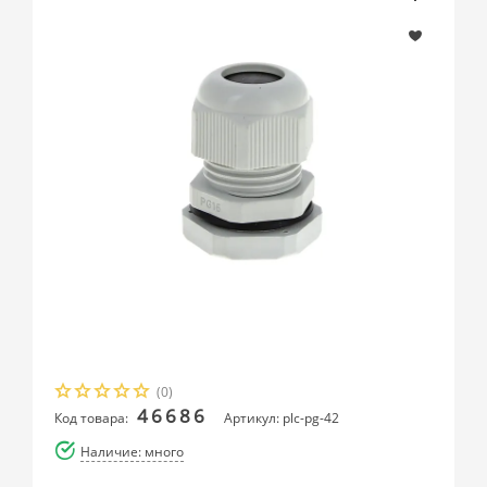
(0)
46686
Код товара:
Артикул: plc-pg-42
Наличие: много