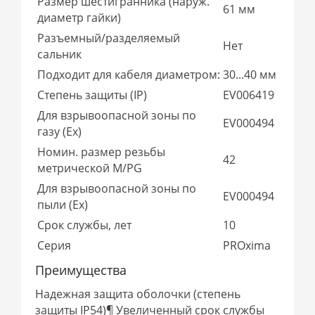
Размер шестигранника (наруж.
61 мм
диаметр гайки)
Разъемный/разделяемый
Нет
сальник
Подходит для кабеля диаметром:
30...40 мм
Степень защиты (IP)
EV006419
Для взрывоопасной зоны по
EV000494
газу (Ex)
Номин. размер резьбы
42
метрической M/PG
Для взрывоопасной зоны по
EV000494
пыли (Ex)
Срок службы, лет
10
Серия
PROxima
Преимущества
Надежная защита оболочки (степень
защиты IP54)¶ Увеличенный срок службы