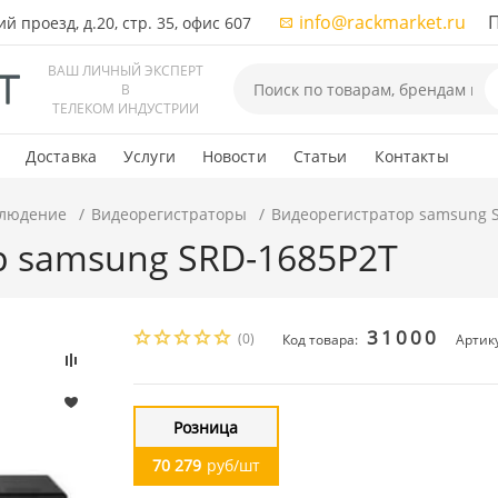
info@rackmarket.ru
ПН-
 проезд, д.20, стр. 35, офис 607
ВАШ ЛИЧНЫЙ ЭКСПЕРТ
В
ТЕЛЕКОМ ИНДУСТРИИ
Доставка
Услуги
Новости
Статьи
Контакты
людение
Видеорегистраторы
Видеорегистратор samsung 
р samsung SRD-1685P2T
31000
(0)
Код товара:
Артик
Розница
70 279
руб/шт