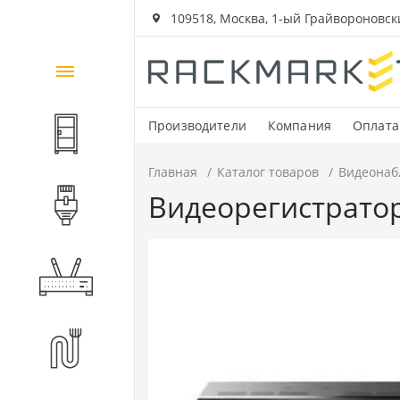
109518, Москва, 1-ый Грайвороновский
Каталог
товаров
Производители
Компания
Оплата
Шкафы и стойки
Главная
Каталог товаров
Видеонаб
Видеорегистрато
Компоненты СКС
Активное оборудование
Волоконно-оптические
компоненты