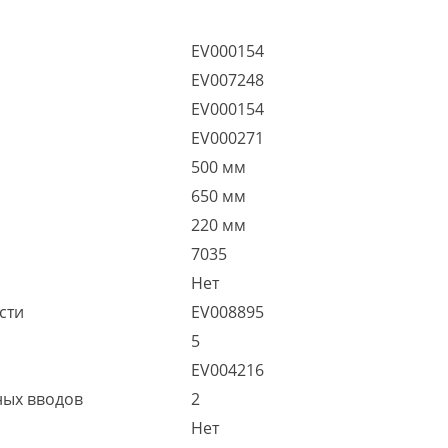
EV000154
EV007248
EV000154
EV000271
500 мм
650 мм
220 мм
7035
Нет
сти
EV008895
5
EV004216
ных вводов
2
Нет