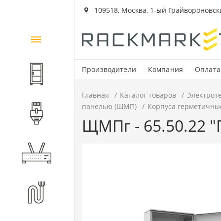
109518, Москва, 1-ый Грайвороновский
Каталог
товаров
Производители
Компания
Оплата
Шкафы и стойки
Главная
Каталог товаров
Электрот
панелью (ЩМП)
Корпуса герметичные
Компоненты СКС
ЩМПг - 65.50.22 "
Активное оборудование
Волоконно-оптические
компоненты