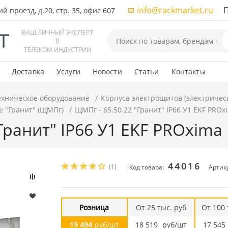
info@rackmarket.ru
ПН-
 проезд, д.20, стр. 35, офис 607
ВАШ ЛИЧНЫЙ ЭКСПЕРТ
В
ТЕЛЕКОМ ИНДУСТРИИ
Доставка
Услуги
Новости
Статьи
Контакты
ехническое оборудование
Корпуса электрощитов (электричес
 "Гранит" (ЩМПг)
ЩМПг - 65.50.22 "Гранит" IP66 У1 EKF PROx
Гранит" IP66 У1 EKF PROxima
44016
(1)
Код товара:
Артик
Розница
От 25 тыс. руб
От 100 
19 494
руб/шт
18 519
руб/шт
17 545