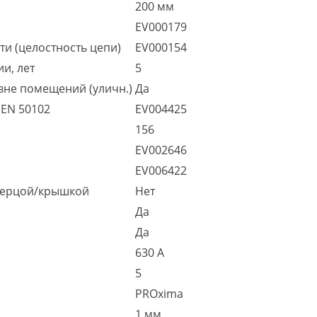
200 мм
EV000179
и (целостность цепи)
EV000154
и, лет
5
вне помещений (уличн.)
Да
 EN 50102
EV004425
156
EV002646
EV006422
дверцой/крышкой
Нет
Да
Да
630 А
5
PROxima
1 мм