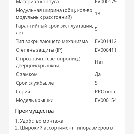
Материал корпуса
EV000179
Модульная ширина (общ. кол-во
18
модульных расстояний)
Гарантийный срок эксплуатации,
5
лет
Тип закрывающего механизма
EV001412
Степень защиты (IP)
EV006411
С прозрачн. (светопрониц.)
Нет
дверцой/крышкой
С замком
Да
Срок службы, лет
5
Серия
PROxima
Модель крышки
EV000154
Преимущества
1. Удобство монтажа.
2. Широкий ассортимент типоразмеров в