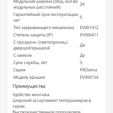
Модульная ширина (общ. кол-во
24
модульных расстояний)
Гарантийный срок эксплуатации,
5
лет
Тип закрывающего механизма
EV001412
Степень защиты (IP)
EV006411
С прозрачн. (светопрониц.)
Да
дверцой/крышкой
С замком
Да
Срок службы, лет
5
Серия
PROxima
Модель крышки
EV000154
Преимущества
Удобство монтажа.
Широкий ассортимент типоразмеров в
серии.
Высококачественное порошковое