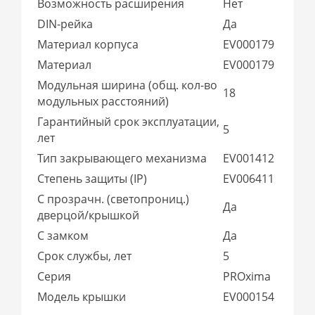
Возможность расширения
Нет
DIN-рейка
Да
Материал корпуса
EV000179
Материал
EV000179
Модульная ширина (общ. кол-во
18
модульных расстояний)
Гарантийный срок эксплуатации,
5
лет
Тип закрывающего механизма
EV001412
Степень защиты (IP)
EV006411
С прозрачн. (светопрониц.)
Да
дверцой/крышкой
С замком
Да
Срок службы, лет
5
Серия
PROxima
Модель крышки
EV000154