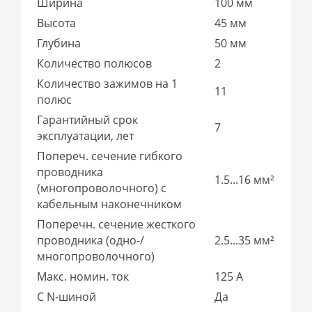
Ширина
100 мм
Высота
45 мм
Глубина
50 мм
Количество полюсов
2
Количество зажимов на 1
11
полюс
Гарантийный срок
7
эксплуатации, лет
Попереч. сечение гибкого
проводника
1.5...16 мм²
(многопроволочного) с
кабельным наконечником
Поперечн. сечение жесткого
проводника (одно-/
2.5...35 мм²
многопроволочного)
Макс. номин. ток
125 А
С N-шиной
Да