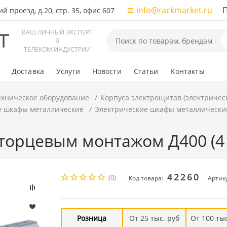
info@rackmarket.ru
ПН-
 проезд, д.20, стр. 35, офис 607
ВАШ ЛИЧНЫЙ ЭКСПЕРТ
В
ТЕЛЕКОМ ИНДУСТРИИ
Доставка
Услуги
Новости
Статьи
Контакты
ехническое оборудование
Корпуса электрощитов (электричес
е шкафы металлические
Электрические шкафы металлически
торцевым монтажом Д400 (4 
42260
(0)
Код товара:
Артик
Розница
От 25 тыс. руб
От 100 тыс