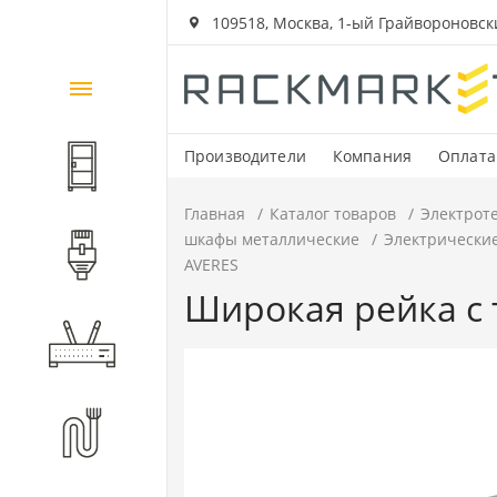
109518, Москва, 1-ый Грайвороновский
Каталог
товаров
Производители
Компания
Оплата
Шкафы и стойки
Главная
Каталог товаров
Электрот
шкафы металлические
Электрически
Компоненты СКС
AVERES
Широкая рейка с 
Активное оборудование
Волоконно-оптические
компоненты