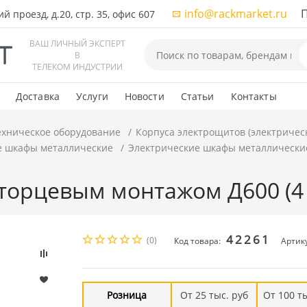
info@rackmarket.ru
ПН-
 проезд, д.20, стр. 35, офис 607
ВАШ ЛИЧНЫЙ ЭКСПЕРТ
В
ТЕЛЕКОМ ИНДУСТРИИ
Доставка
Услуги
Новости
Статьи
Контакты
ехническое оборудование
Корпуса электрощитов (электричес
е шкафы металлические
Электрические шкафы металлически
торцевым монтажом Д600 (4 
42261
(0)
Код товара:
Артик
Розница
От 25 тыс. руб
От 100 т