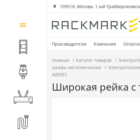
109518, Москва, 1-ый Грайвороновский
Каталог
товаров
Производители
Компания
Оплата
Шкафы и стойки
Главная
Каталог товаров
Электрот
шкафы металлические
Электрически
Компоненты СКС
AVERES
Широкая рейка с 
Активное оборудование
Волоконно-оптические
компоненты