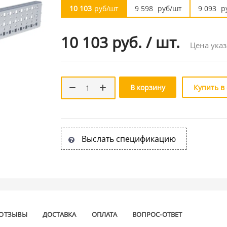
10 103
руб/шт
9 598
руб/шт
9 093
р
10 103 руб.
/
шт.
Цена указ
В корзину
Купить в
Выслать спецификацию
ОТЗЫВЫ
ДОСТАВКА
ОПЛАТА
ВОПРОС-ОТВЕТ