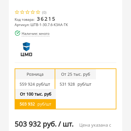
(0)
36215
Код товара:
Артикул: ШТВ-1-30.7.6-К3АА-ТК
Наличие: много
Розница
От 25 тыс. руб
559 924
руб/шт
531 928
руб/шт
От 100 тыс. руб
503 932
руб/шт
503 932 руб.
/
шт.
Цена указана с