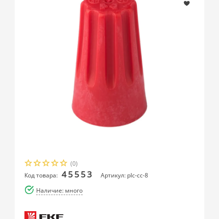
(0)
45553
Код товара:
Артикул: plc-cc-8
Наличие: много