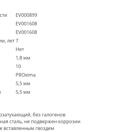
сти
EV000899
EV001608
EV001608
и, лет
7
Нет
1,8 мм
10
PROxima
5,5 мм
я
5,5 мм
озатухающий, без галогенов
ная сталь, не подвержен коррозии
же вставленным гвоздем