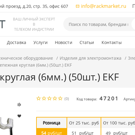
info@rackmarket.ru
ПН-
 проезд, д.20, стр. 35, офис 607
ВАШ ЛИЧНЫЙ ЭКСПЕРТ
В
ТЕЛЕКОМ ИНДУСТРИИ
Доставка
Услуги
Новости
Статьи
Контакты
ехническое оборудование
Изделия для электромонтажа
Эл
епежная круглая (6мм.) (50шт.) EKF
руглая (6мм.) (50шт.) EKF
47201
(0)
Код товара:
Артику
Розница
От 25 тыс. руб
От 100 тыс. ру
54
руб/шт
51
руб/шт
49
руб/шт