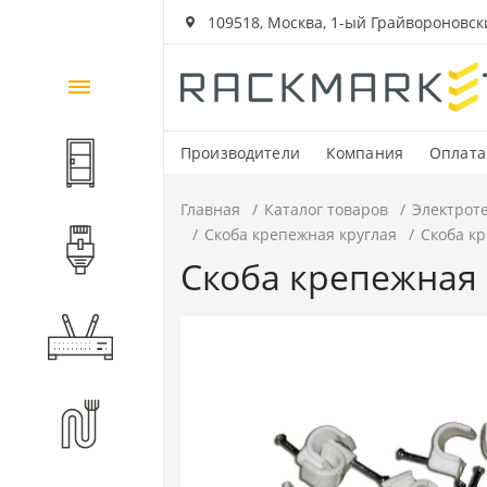
109518, Москва, 1-ый Грайвороновский
Каталог
товаров
Производители
Компания
Оплата
Шкафы и стойки
Главная
Каталог товаров
Электрот
Скоба крепежная круглая
Скоба кр
Компоненты СКС
Скоба крепежная к
Активное оборудование
Волоконно-оптические
компоненты