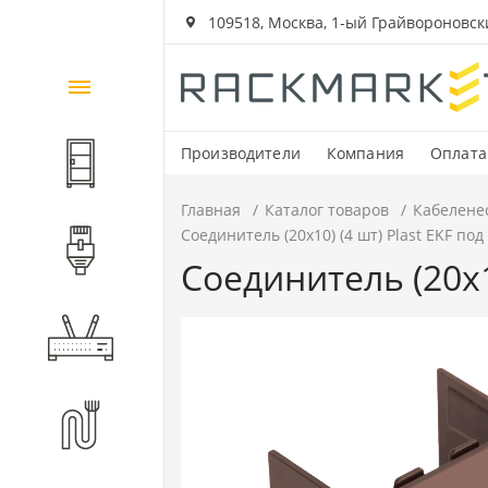
109518, Москва, 1-ый Грайвороновский
Каталог
товаров
Производители
Компания
Оплата
Шкафы и стойки
Главная
Каталог товаров
Кабелене
Соединитель (20х10) (4 шт) Plast EKF по
Компоненты СКС
Соединитель (20х1
Активное оборудование
Волоконно-оптические
компоненты