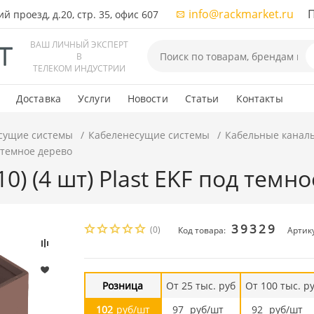
info@rackmarket.ru
ПН-
 проезд, д.20, стр. 35, офис 607
ВАШ ЛИЧНЫЙ ЭКСПЕРТ
В
ТЕЛЕКОМ ИНДУСТРИИ
Доставка
Услуги
Новости
Статьи
Контакты
сущие системы
Кабеленесущие системы
Кабельные канал
д темное дерево
0) (4 шт) Plast EKF под темн
39329
(0)
Код товара:
Артику
Розница
От 25 тыс. руб
От 100 тыс. р
102
руб/шт
97
руб/шт
92
руб/шт