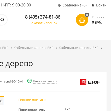
ПТ: 9:00-20:00
Сравнение
(0)
Войти
0
8 (495) 374-81-86
Корзина
0 руб.
Заказать звонок
ы EKF
Кабельные каналы EKF
Кабельные каналы EKF
ое дерево
Наличие: много
л: cond-20-10x4
Полное описание
уб
Производитель
EKF