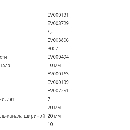
EV000131
EV003729
Да
EV008806
8007
сти
EV000494
анала
10 мм
EV000163
EV000139
EV007251
и, лет
7
20 мм
ель-канала шириной:
20 мм
10