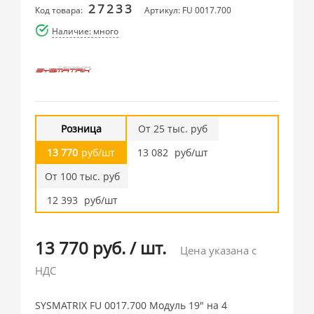
27233
Код товара:
Артикул: FU 0017.700
Наличие: много
Розница
От 25 тыс. руб
13 770
руб/шт
13 082
руб/шт
От 100 тыс. руб
12 393
руб/шт
13 770 руб.
/
шт.
Цена указана с
НДС
SYSMATRIX FU 0017.700 Модуль 19" на 4