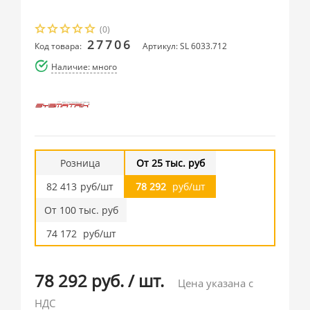
(0)
27706
Код товара:
Артикул: SL 6033.712
Наличие: много
Розница
От 25 тыс. руб
82 413
руб/шт
78 292
руб/шт
От 100 тыс. руб
74 172
руб/шт
78 292 руб.
/
шт.
Цена указана с
НДС