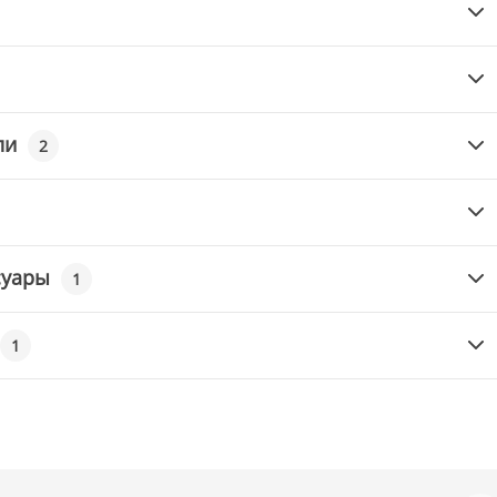
ли
2
суары
1
1