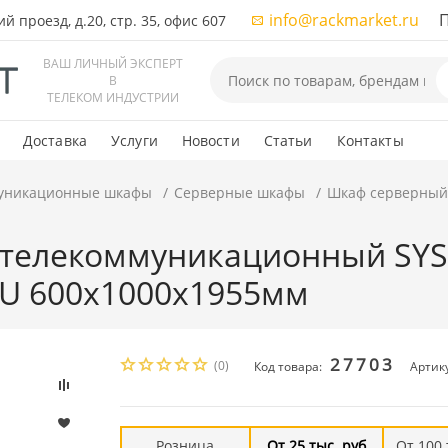
info@rackmarket.ru
ПН-
 проезд, д.20, стр. 35, офис 607
ВАШ ЛИЧНЫЙ ЭКСПЕРТ
В
ТЕЛЕКОМ ИНДУСТРИИ
Доставка
Услуги
Новости
Статьи
Контакты
уникационные шкафы
Серверные шкафы
Шкаф серверный 
телекоммуникационный SYSM
7U 600x1000x1955мм
27703
(0)
Код товара:
Артику
Розница
От 25 тыс. руб
От 100 