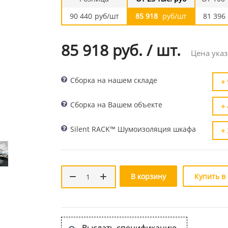
90 440
руб/шт
85 918
руб/шт
81 396
85 918 руб.
/
шт.
Цена указ
Сборка на нашем складе
+ 
Сборка на Вашем объекте
+ 
Silent RACK™ Шумоизоляция шкафа
+ 
В корзину
Купить в
Выслать спецификацию