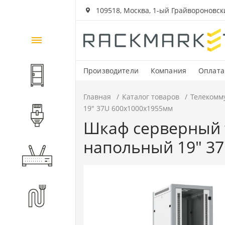
109518, Москва, 1-ый Грайвороновский
Каталог
товаров
Производители
Компания
Оплата
Шкафы и стойки
Главная
Каталог товаров
Телекомм
19" 37U 600x1000x1955мм
Компоненты СКС
Шкаф серверный 
напольный 19" 3
Активное оборудование
Волоконно-оптические
компоненты