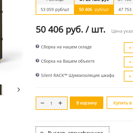
53 059
руб/шт
50 406
руб/шт
47 753
50 406 руб.
/
шт.
Цена указ
Сборка на нашем складе
+ 
Сборка на Вашем объекте
+ 
Silent RACK™ Шумоизоляция шкафа
+ 
В корзину
Купить в
Выслать спецификацию