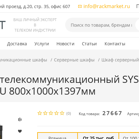
info@rackmarket.ru
ПН-
 проезд, д.20, стр. 35, офис 607
ВАШ ЛИЧНЫЙ ЭКСПЕРТ
В
ТЕЛЕКОМ ИНДУСТРИИ
Доставка
Услуги
Новости
Статьи
Контакты
уникационные шкафы
Серверные шкафы
Шкаф серверный
телекоммуникационный SYSM
7U 800x1000x1397мм
27667
(0)
Код товара:
Артику
Розница
От 25 тыс. руб
От 100 