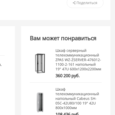
Поделиться
Вам может понравиться
Шкаф серверный
телекоммуникационный
ZPAS WZ-ZSERVER-476012-
а.
1100-2-161 напольный
19" 47U 600x1200x2200мм
360 200 руб.
Шкаф
телекоммуникационный
напольный Cabeus SH-
05C-42U80/100 19" 42U
800x1000мм
108 436 руб.