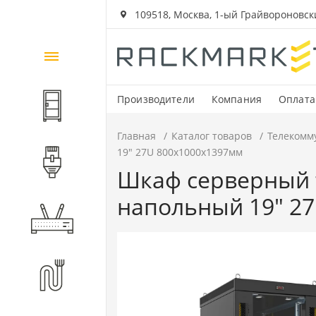
109518, Москва, 1-ый Грайвороновский
Каталог
товаров
Производители
Компания
Оплата
Шкафы и стойки
Главная
Каталог товаров
Телекомм
19" 27U 800x1000x1397мм
Компоненты СКС
Шкаф серверный 
напольный 19" 2
Активное оборудование
Волоконно-оптические
компоненты