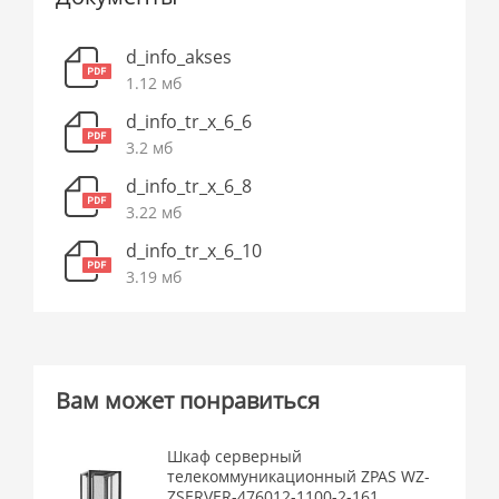
d_info_akses
1.12 мб
d_info_tr_x_6_6
3.2 мб
d_info_tr_x_6_8
3.22 мб
d_info_tr_x_6_10
3.19 мб
Вам может понравиться
Шкаф серверный
телекоммуникационный ZPAS WZ-
ZSERVER-476012-1100-2-161