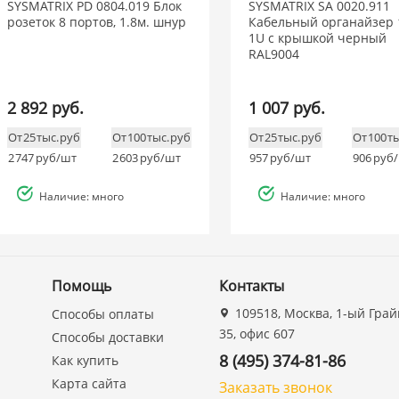
SYSMATRIX PD 0804.019 Блок
SYSMATRIX SA 0020.911
розеток 8 портов, 1.8м. шнур
Кабельный органайзер 
1U с крышкой черный
RAL9004
2 892 руб.
1 007 руб.
От 25 тыс. руб
От 100 тыс. руб
От 25 тыс. руб
От 100 т
2 747
руб/шт
2 603
руб/шт
957
руб/шт
906
руб
Наличие: много
Наличие: много
Помощь
Контакты
109518, Москва, 1-ый Грай
Способы оплаты
35, офис 607
Способы доставки
8 (495) 374-81-86
Как купить
Карта сайта
Заказать звонок