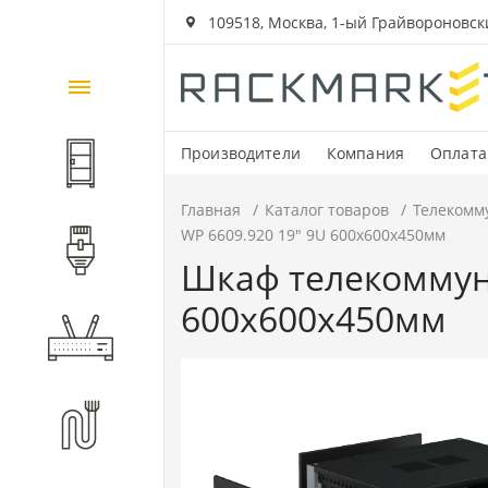
109518, Москва, 1-ый Грайвороновский
Каталог
товаров
Производители
Компания
Оплата
Шкафы и стойки
Главная
Каталог товаров
Телекомм
WP 6609.920 19" 9U 600x600x450мм
Компоненты СКС
Шкаф телекоммун
600x600x450мм
Активное оборудование
Волоконно-оптические
компоненты