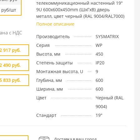
телекоммуникационный настенный 19"
9U 600x600x450mm (ШхГхВ) дверь
руб/шт
металл, цвет черный (RAL 9004/RAL7000)
Полное описание
ана с НДС
Производитель
SYSMATRIX
Серия
WP
2 917 руб.
Высота, мм
450
Степень защиты
IP20
2 490 руб.
Монтажная высота, U
9
5 833 руб.
Глубина, мм
600
Ширина, мм
600
Цвет
Черный (RAL
9004)
Стандарт
19"
Доставка в ваш город