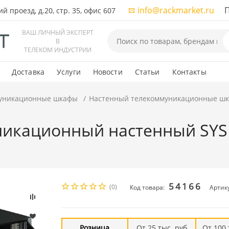
info@rackmarket.ru
ПН-
 проезд, д.20, стр. 35, офис 607
ВАШ ЛИЧНЫЙ ЭКСПЕРТ
В
ТЕЛЕКОМ ИНДУСТРИИ
Доставка
Услуги
Новости
Статьи
Контакты
уникационные шкафы
Настенный телекоммуникационные ш
икационный настенный SYSM
54166
(0)
Код товара:
Артик
Розница
От 25 тыс. руб
От 100 