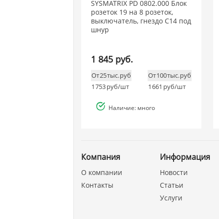
SYSMATRIX PD 0802.000 Блок
розеток 19 на 8 розеток,
выключатель, гнездо C14 под
шнур
1 845 руб.
От 25 тыс. руб
От 100 тыс. руб
1 753
руб/шт
1 661
руб/шт
Наличие: много
Компания
Информация
О компании
Новости
Контакты
Статьи
Услуги