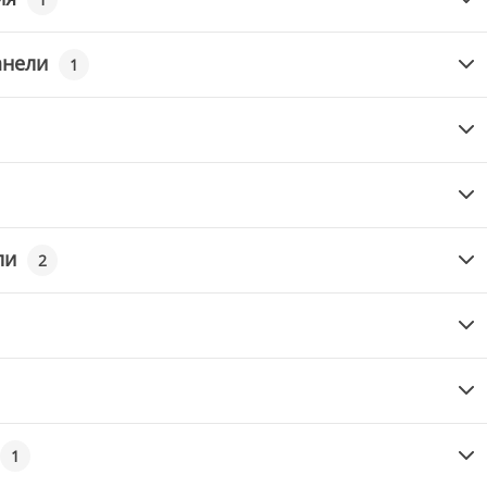
анели
1
ли
2
1