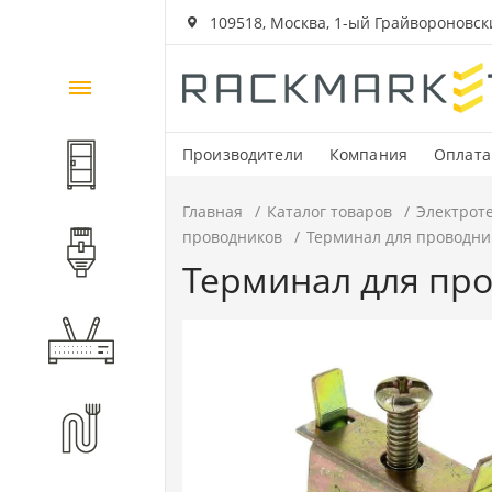
109518, Москва, 1-ый Грайвороновский
Каталог
товаров
Производители
Компания
Оплата
Шкафы и стойки
Главная
Каталог товаров
Электрот
проводников
Терминал для проводник
Компоненты СКС
Терминал для про
Активное оборудование
Волоконно-оптические
компоненты