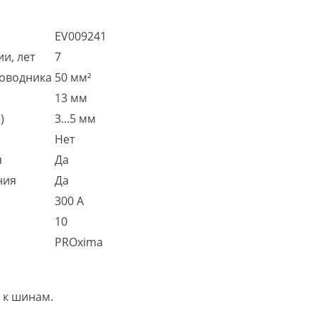
EV009241
и, лет
7
роводника
50 мм²
13 мм
)
3...5 мм
Нет
я
Да
ния
Да
300 А
10
PROxima
 к шинам.