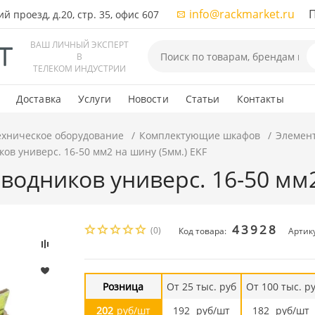
info@rackmarket.ru
ПН-
 проезд, д.20, стр. 35, офис 607
ВАШ ЛИЧНЫЙ ЭКСПЕРТ
В
ТЕЛЕКОМ ИНДУСТРИИ
Доставка
Услуги
Новости
Статьи
Контакты
ехническое оборудование
Комплектующие шкафов
Элемен
ов универс. 16-50 мм2 на шину (5мм.) EKF
водников универс. 16-50 мм2
43928
(0)
Код товара:
Артику
Розница
От 25 тыс. руб
От 100 тыс. р
202
руб/шт
192
руб/шт
182
руб/шт