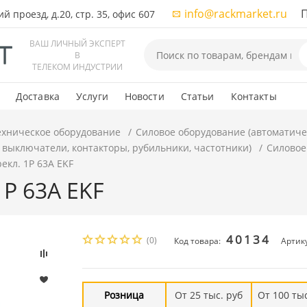
info@rackmarket.ru
ПН-
 проезд, д.20, стр. 35, офис 607
ВАШ ЛИЧНЫЙ ЭКСПЕРТ
В
ТЕЛЕКОМ ИНДУСТРИИ
Доставка
Услуги
Новости
Статьи
Контакты
ехническое оборудование
Силовое оборудование (автоматиче
 выключатели, контакторы, рубильники, частотники)
Силовое
екл. 1P 63А EKF
1P 63А EKF
40134
(0)
Код товара:
Артику
Розница
От 25 тыс. руб
От 100 тыс