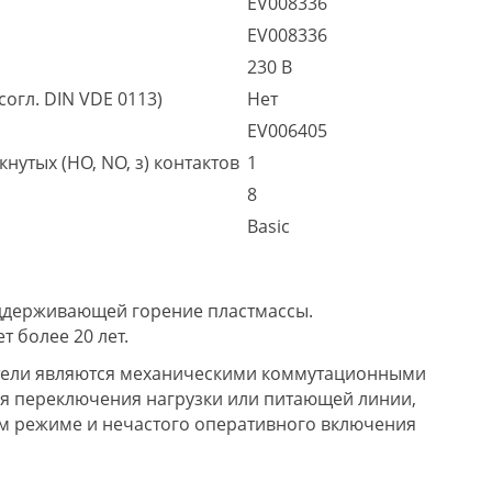
EV008336
EV008336
230 В
огл. DIN VDE 0113)
Нет
EV006405
утых (НО, NO, з) контактов
1
8
Basic
оддерживающей горение пластмассы.
т более 20 лет.
ели являются механическими коммутационными
я переключения нагрузки или питающей линии,
м режиме и нечастого оперативного включения