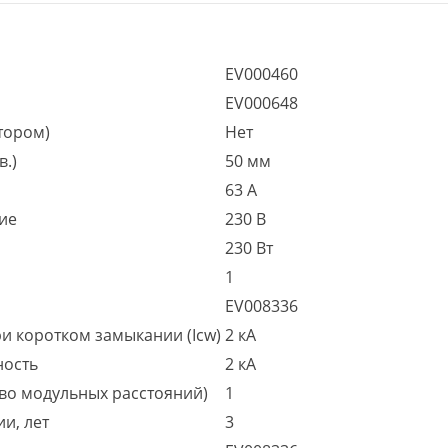
EV000460
EV000648
тором)
Нет
в.)
50 мм
63 А
ие
230 В
230 Вт
1
EV008336
 коротком замыкании (Icw)
2 кА
ность
2 кА
во модульных расстояний)
1
и, лет
3