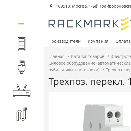
109518, Москва, 1-ый Грайвороновский
Каталог
товаров
Производители
Компания
Оплата
Шкафы и стойки
Главная
Каталог товаров
Электрот
Силовое оборудование (автоматические
Компоненты СКС
рубильники, частотники)
Трехпоз. пер
Трехпоз. перекл. 
Активное оборудование
Волоконно-оптические
компоненты