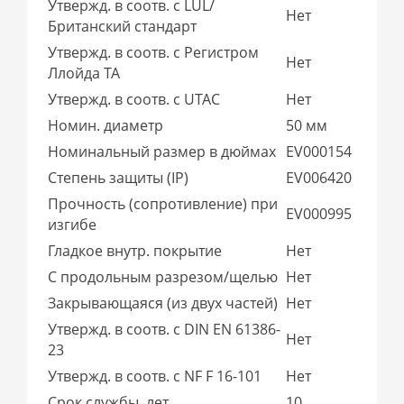
Утвержд. в соотв. с LUL/
Нет
Британский стандарт
Утвержд. в соотв. с Регистром
Нет
Ллойда TA
Утвержд. в соотв. с UTAC
Нет
Номин. диаметр
50 мм
Номинальный размер в дюймах
EV000154
Степень защиты (IP)
EV006420
Прочность (сопротивление) при
EV000995
изгибе
Гладкое внутр. покрытие
Нет
С продольным разрезом/щелью
Нет
Закрывающаяся (из двух частей)
Нет
Утвержд. в соотв. с DIN EN 61386-
Нет
23
Утвержд. в соотв. с NF F 16-101
Нет
Срок службы, лет
10