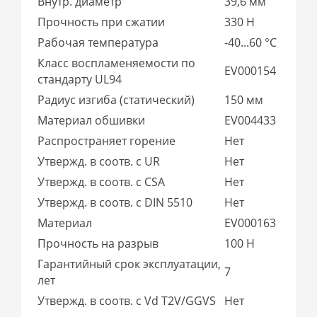
Внутр. диаметр
39,6 мм
Прочность при сжатии
330 Н
Рабочая температура
-40...60 °C
Класс воспламеняемости по
EV000154
стандарту UL94
Радиус изгиба (статический)
150 мм
Материал обшивки
EV004433
Распространяет горение
Нет
Утвержд. в соотв. с UR
Нет
Утвержд. в соотв. с CSA
Нет
Утвержд. в соотв. с DIN 5510
Нет
Материал
EV000163
Прочность на разрыв
100 Н
Гарантийный срок эксплуатации,
7
лет
Утвержд. в соотв. с Vd T2V/GGVS
Нет