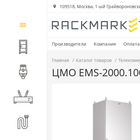
109518, Москва, 1-ый Грайвороновский
Каталог
товаров
Производители
Компания
Оплата
Шкафы и стойки
Главная
Каталог товаров
Телекомм
ЦМО EMS-2000.100
Компоненты СКС
Активное оборудование
Волоконно-оптические
компоненты