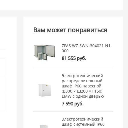
Вам может понравиться
ZPAS WZ-SWN-304021-N1-
000
81 555 руб.
Электротехнический
распределительный
шкаф IP66 навесной
(В300 × Ш200 × Г150)
EMW c одной дверью
7 590 руб.
Электротехнический
шкаф системный IP66