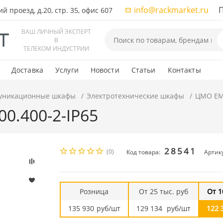
info@rackmarket.ru
ПН-
 проезд, д.20, стр. 35, офис 607
ВАШ ЛИЧНЫЙ ЭКСПЕРТ
В
ТЕЛЕКОМ ИНДУСТРИИ
Доставка
Услуги
Новости
Статьи
Контакты
уникационные шкафы
Электротехнические шкафы
ЦМО EMS
0.400-2-IP65
28541
(0)
Код товара:
Артику
Розница
От 25 тыс. руб
От 1
135 930
руб/шт
129 134
руб/шт
122 