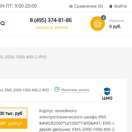
ПТ: 9:00-20:00
Сравнение
(0)
Войти
0
8 (495) 374-81-86
Корзина
0 руб.
Заказать звонок
-2000.1000.400-2-IP65
Наличие: много
л: EMS-2000.1000.400-2-IP65
Корпус линейного
00 тыс. руб
электротехнического шкафа IP65
&#40;В2000*Ш1000*Г400&#41; EMS c
337
руб/шт
двумя дверьми, EMS-2000.1000.400-2-