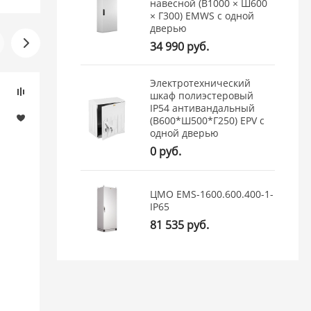
навесной (В1000 × Ш600
× Г300) EMWS c одной
дверью
34 990 руб.
Электротехнический
шкаф полиэстеровый
IP54 антивандальный
(В600*Ш500*Г250) EPV c
одной дверью
0 руб.
ЦМО EMS-1600.600.400-1-
IP65
81 535 руб.
(1)
Соединитель внутренний
Фиксатор 
угловой шкафов EMS
серии EMS