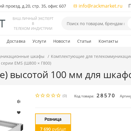
info@rackmarket.ru
ПН-
 проезд, д.20, стр. 35, офис 607
ВАШ ЛИЧНЫЙ ЭКСПЕРТ
В
ТЕЛЕКОМ ИНДУСТРИИ
Доставка
Услуги
Новости
Статьи
Контакты
уникационные шкафы
Комплектующие для телекоммуникаци
 серии EMS (Ш800 × Г800)
е) высотой 100 мм для шкафо
28570
(0)
Код товара:
Артик
Розница
7 690
руб/шт