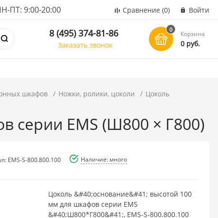
ПТ: 9:00-20:00
Сравнение
(0)
Войти
0
8 (495) 374-81-86
Корзина
0 руб.
Заказать звонок
онных шкафов
Ножки, ролики, цоколи
Цоколь
в серии EMS (Ш800 × Г800)
Наличие: много
ул: EMS-S-800.800.100
Цоколь &#40;основание&#41; высотой 100
мм для шкафов серии EMS
&#40;Ш800*Г800&#41;, EMS-S-800.800.100