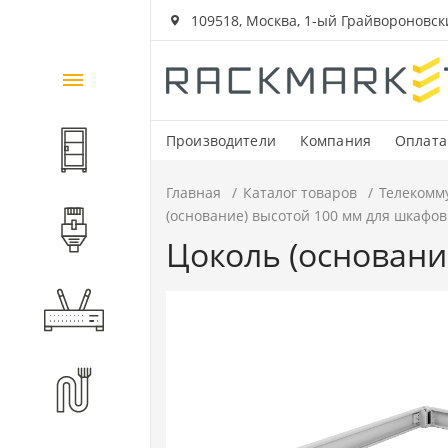
109518, Москва, 1-ый Грайвороновский
Каталог
товаров
Производители
Компания
Оплата
Шкафы и стойки
Главная
Каталог товаров
Телекомм
(основание) высотой 100 мм для шкафов
Компоненты СКС
Цоколь (основани
Активное оборудование
Волоконно-оптические
компоненты