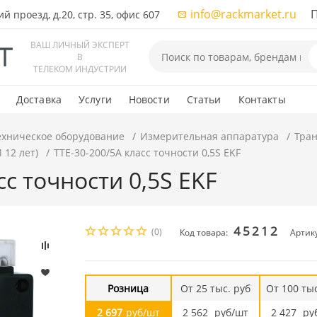
info@rackmarket.ru
ПН-
 проезд, д.20, стр. 35, офис 607
ВАШ ЛИЧНЫЙ ЭКСПЕРТ
В
ТЕЛЕКОМ ИНДУСТРИИ
Доставка
Услуги
Новости
Статьи
Контакты
ехническое оборудование
Измерительная аппаратура
Тра
 12 лет)
ТТЕ-30-200/5А класс точности 0,5S EKF
сс точности 0,5S EKF
45212
(0)
Код товара:
Артику
Розница
От 25 тыс. руб
От 100 тыс
2 697
руб/шт
2 562
руб/шт
2 427
ру