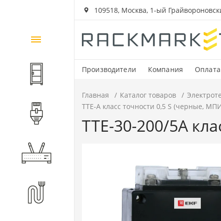
109518, Москва, 1-ый Грайвороновский
Каталог
товаров
Производители
Компания
Оплата
Шкафы и стойки
Главная
Каталог товаров
Электрот
ТТЕ-А класс точности 0,5 S (черные, МПИ
Компоненты СКС
ТТЕ-30-200/5А кла
Активное оборудование
Волоконно-оптические
компоненты