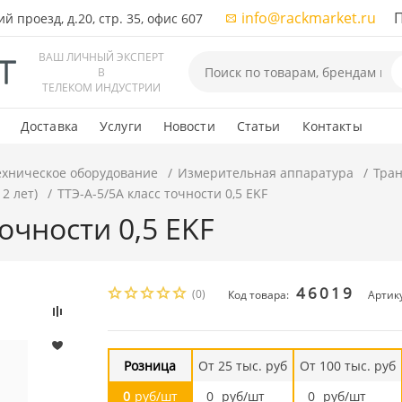
info@rackmarket.ru
ПН-
 проезд, д.20, стр. 35, офис 607
ВАШ ЛИЧНЫЙ ЭКСПЕРТ
В
ТЕЛЕКОМ ИНДУСТРИИ
Доставка
Услуги
Новости
Статьи
Контакты
ехническое оборудование
Измерительная аппаратура
Тра
2 лет)
ТТЭ-А-5/5А класс точности 0,5 EKF
точности 0,5 EKF
46019
(0)
Код товара:
Артику
Розница
От 25 тыс. руб
От 100 тыс. руб
0
руб/шт
0
руб/шт
0
руб/шт