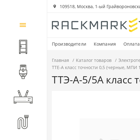
109518, Москва, 1-ый Грайвороновский
Каталог
товаров
Производители
Компания
Оплата
Шкафы и стойки
Главная
Каталог товаров
Электрот
ТТЕ-А класс точности 0,5 (черные, МПИ 1
Компоненты СКС
ТТЭ-А-5/5А класс 
Активное оборудование
Волоконно-оптические
компоненты