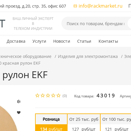
info@rackmarket.ru
ПН-
 проезд, д.20, стр. 35, офис 607
ВАШ ЛИЧНЫЙ ЭКСПЕРТ
В
ТЕЛЕКОМ ИНДУСТРИИ
Доставка
Услуги
Новости
Статьи
Контакты
ехническое оборудование
Изделия для электромонтажа
Эл
0 красная рулон EKF
 рулон EKF
43019
(0)
Код товара:
Артику
Розница
От 25 тыс. руб
От 100 тыс. р
134
руб/шт
127
руб/шт
121
руб/шт