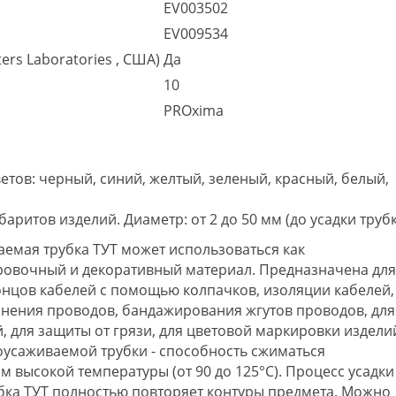
EV003502
EV009534
ers Laboratories , США)
Да
10
PROxima
ов: черный, синий, желтый, зеленый, красный, белый,
ритов изделий. Диаметр: от 2 до 50 мм (до усадки труб
емая трубка ТУТ может использоваться как
овочный и декоративный материал. Предназначена дл
онцов кабелей с помощью колпачков, изоляции кабелей,
инения проводов, бандажирования жгутов проводов, для
 для защиты от грязи, для цветовой маркировки издели
моусаживаемой трубки - способность сжиматься
м высокой температуры (от 90 до 125°С). Процесс усадки
убка ТУТ полностью повторяет контуры предмета. Можно