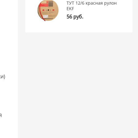
ТУТ 12/6 красная рулон
EKF
56 руб.
ки)
я
й