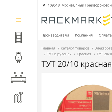
109518, Москва, 1-ый Грайвороновский
Каталог
товаров
Производители
Компания
Оплата
Шкафы и стойки
Главная
Каталог товаров
Электрот
ТУТ в рулонах
Красная
ТУТ 20/1
Компоненты СКС
ТУТ 20/10 красная
Активное оборудование
Волоконно-оптические
компоненты