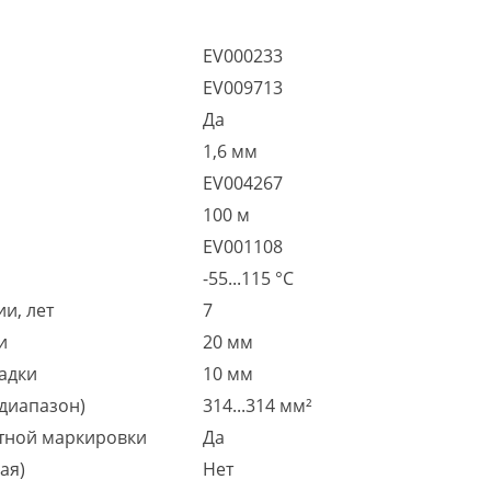
EV000233
EV009713
Да
1,6 мм
EV004267
100 м
EV001108
-55...115 °C
и, лет
7
и
20 мм
адки
10 мм
диапазон)
314...314 мм²
тной маркировки
Да
ая)
Нет