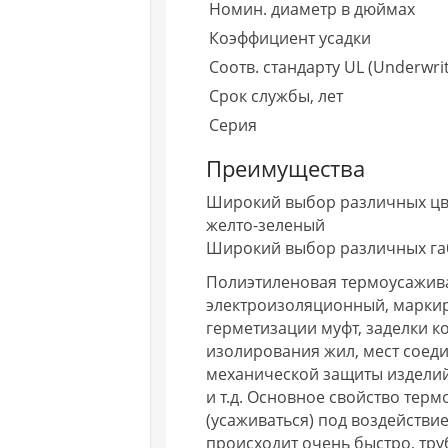
Номин. диаметр в дюймах
Коэффициент усадки
Соотв. стандарту UL (Underwrit
Срок службы, лет
Серия
Преимущества
Широкий выбор различных цвет
желто-зеленый
Широкий выбор различных габа
Полиэтиленовая термоусажива
электроизоляционный, маркир
герметизации муфт, заделки к
изолирования жил, мест соед
механической защиты изделий,
и т.д. Основное свойство тер
(усаживаться) под воздействие
происходит очень быстро, тр