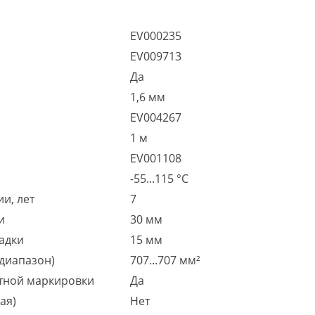
EV000235
EV009713
Да
1,6 мм
EV004267
1 м
EV001108
-55...115 °C
и, лет
7
и
30 мм
адки
15 мм
диапазон)
707...707 мм²
тной маркировки
Да
ая)
Нет