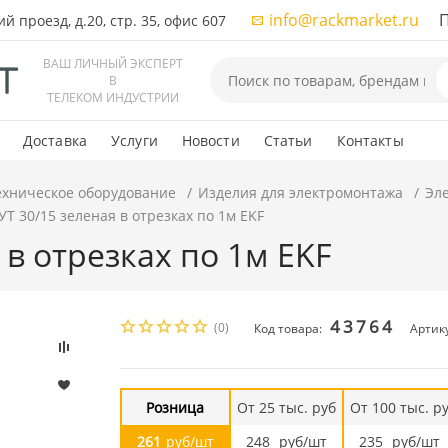
info@rackmarket.ru
ПН-
 проезд, д.20, стр. 35, офис 607
ВАШ ЛИЧНЫЙ ЭКСПЕРТ
В
ТЕЛЕКОМ ИНДУСТРИИ
Доставка
Услуги
Новости
Статьи
Контакты
ехническое оборудование
Изделия для электромонтажа
Эл
УТ 30/15 зеленая в отрезках по 1м EKF
 в отрезках по 1м EKF
43764
(0)
Код товара:
Артику
Розница
От 25 тыс. руб
От 100 тыс. р
261
руб/шт
248
руб/шт
235
руб/шт