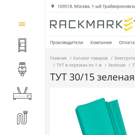
109518, Москва, 1-ый Грайвороновский
Каталог
товаров
Производители
Компания
Оплата
Шкафы и стойки
Главная
Каталог товаров
Электрот
ТУТ в отрезках по 1 м
Зелёная
Т
Компоненты СКС
ТУТ 30/15 зеленая
Активное оборудование
Волоконно-оптические
компоненты