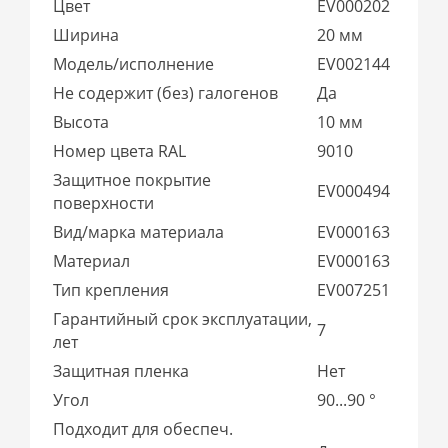
Цвет
EV000202
Ширина
20 мм
Модель/исполнение
EV002144
Не содержит (без) галогенов
Да
Высота
10 мм
Номер цвета RAL
9010
Защитное покрытие
EV000494
поверхности
Вид/марка материала
EV000163
Материал
EV000163
Тип крепления
EV007251
Гарантийный срок эксплуатации,
7
лет
Защитная пленка
Нет
Угол
90...90 °
Подходит для обеспеч.