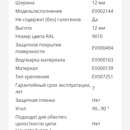
Ширина
12 мм
Модель/исполнение
EV002144
Не содержит (без) галогенов
Да
Высота
12 мм
Номер цвета RAL
9010
Защитное покрытие
EV000494
поверхности
Вид/марка материала
EV000163
Материал
EV000139
Тип крепления
EV007251
Гарантийный срок эксплуатации,
7
лет
Защитная пленка
Нет
Угол
90...90 °
Подходит для обеспеч.
целостности цепи
Нет