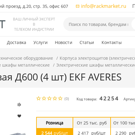
info@rackmarket.ru
ПН-
 проезд, д.20, стр. 35, офис 607
ВАШ ЛИЧНЫЙ ЭКСПЕРТ
В
ТЕЛЕКОМ ИНДУСТРИИ
Доставка
Услуги
Новости
Статьи
Контакты
ехническое оборудование
Корпуса электрощитов (электричес
е шкафы металлические
Электрические шкафы металлически
ая Д600 (4 шт) EKF AVERES
42254
(0)
Код товара:
Артик
Розница
От 25 тыс. руб
От 100 тыс
2 544
руб/шт
2 417
руб/шт
2 290
ру