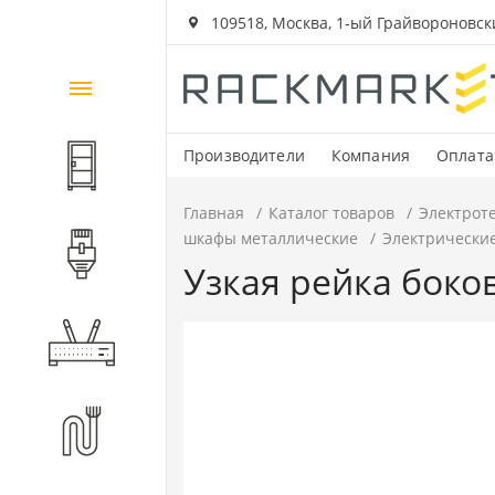
109518, Москва, 1-ый Грайвороновский
Каталог
товаров
Производители
Компания
Оплата
Шкафы и стойки
Главная
Каталог товаров
Электрот
шкафы металлические
Электрически
Компоненты СКС
Узкая рейка боков
Активное оборудование
Волоконно-оптические
компоненты