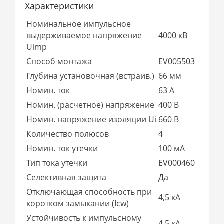
Характеристики
Номинальное импульсное
выдерживаемое напряжение
4000 кВ
Uimp
Способ монтажа
EV005503
Глубина установочная (встраив.)
66 мм
Номин. ток
63 А
Номин. (расчетное) напряжение
400 В
Номин. напряжение изоляции Ui
660 В
Количество полюсов
4
Номин. ток утечки
100 мА
Тип тока утечки
EV000460
Селективная защита
Да
Отключающая способность при
4,5 кА
коротком замыкании (Icw)
Устойчивость к импульсному
4,5 кА