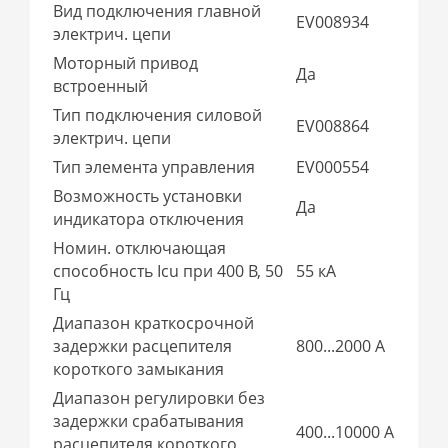
Вид подключения главной
EV008934
электрич. цепи
Моторный привод
Да
встроенный
Тип подключения силовой
EV008864
электрич. цепи
Тип элемента управления
EV000554
Возможность установки
Да
индикатора отключения
Номин. отключающая
способность Icu при 400 В, 50
55 кА
Гц
Диапазон краткосрочной
задержки расцепителя
800...2000 А
короткого замыкания
Диапазон регулировки без
задержки срабатывания
400...10000 А
расцепителя короткого