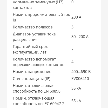
нормально замкнутых (НЗ)
0
контактов
Номин. продолжительный ток
200 А
Iu
Количество полюсов
3
Диапазон уставки тока
80...200 А
расцепления
Гарантийный срок
7
эксплуатации, лет
Количество вспомогат.
4
переключающих контактов
Номин. напряжение
400...690 В
Степень защиты (IP)
EV006410
Номин. отключающая
55 кА
способность по EN 60898
Номин. отключающая
55 кА
способность по IEC 60947-2