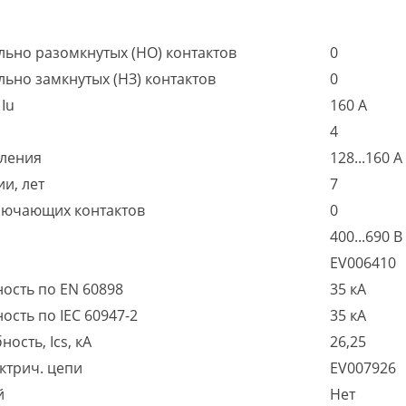
льно разомкнутых (НО) контактов
0
ьно замкнутых (НЗ) контактов
0
Iu
160 А
4
пления
128...160 А
и, лет
7
ключающих контактов
0
400...690 В
EV006410
ость по EN 60898
35 кА
сть по IEC 60947-2
35 кА
сть, Ics, кА
26,25
ктрич. цепи
EV007926
й
Нет