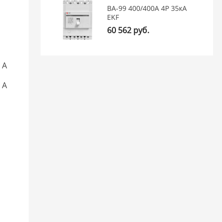
ВА-99 400/400А 4P 35кА
EKF
60 562 руб.
 А
 А