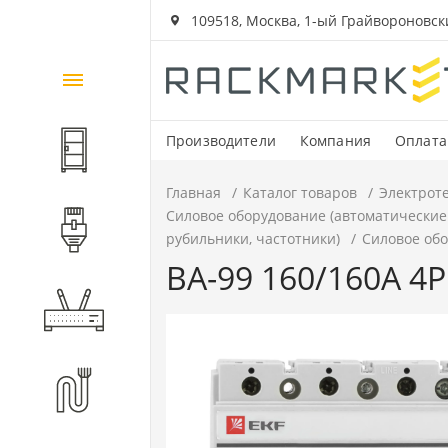
109518, Москва, 1-ый Грайвороновский
Каталог
товаров
Производители
Компания
Оплата
Шкафы и стойки
Главная
Каталог товаров
Электрот
Силовое оборудование (автоматические
Компоненты СКС
рубильники, частотники)
Силовое обо
ВА-99 160/160А 4P
Активное оборудование
Волоконно-оптические
компоненты