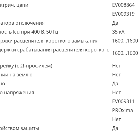
ктрич. цепи
EV008864
EV009319
катора отключения
Да
ть Icu при 400 В, 50 Гц
35 кА
ержки расцепителя короткого замыкания
1600...1600
держки срабатывания расцепителя короткого
1600...1600
рейку (с Ω-профилем)
Нет
ний на землю
Нет
но
Да
го напряжения
Нет
EV009311
PROxima
Нет
ройством защиты
Да