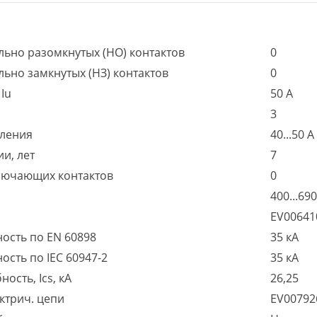
льно разомкнутых (НО) контактов
0
ьно замкнутых (НЗ) контактов
0
Iu
50 А
3
пления
40...50 А
и, лет
7
ключающих контактов
0
400...690
EV0064
ость по EN 60898
35 кА
сть по IEC 60947-2
35 кА
сть, Ics, кА
26,25
ктрич. цепи
EV0079