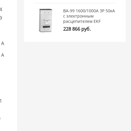
64
ВА-99 1600/1000А 3P 50кА
с электронным
19
расцепителем EKF
228 866 руб.
 А
 А
11
a