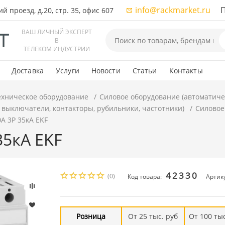
info@rackmarket.ru
ПН-
 проезд, д.20, стр. 35, офис 607
ВАШ ЛИЧНЫЙ ЭКСПЕРТ
В
ТЕЛЕКОМ ИНДУСТРИИ
Доставка
Услуги
Новости
Статьи
Контакты
ехническое оборудование
Силовое оборудование (автоматиче
 выключатели, контакторы, рубильники, частотники)
Силовое
0А 3P 35кА EKF
35кА EKF
42330
(0)
Код товара:
Артик
Розница
От 25 тыс. руб
От 100 тыс