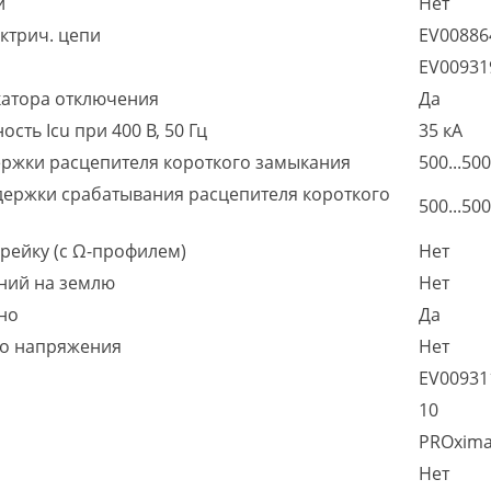
й
Нет
ктрич. цепи
EV0088
EV0093
катора отключения
Да
ть Icu при 400 В, 50 Гц
35 кА
ержки расцепителя короткого замыкания
500...500
держки срабатывания расцепителя короткого
500...500
рейку (с Ω-профилем)
Нет
ний на землю
Нет
но
Да
го напряжения
Нет
EV0093
10
PROxim
Нет