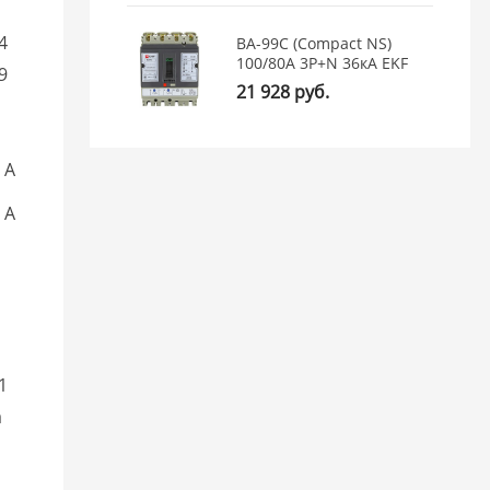
64
ВА-99C (Compact NS)
100/80А 3P+N 36кА EKF
19
21 928 руб.
 А
 А
11
a