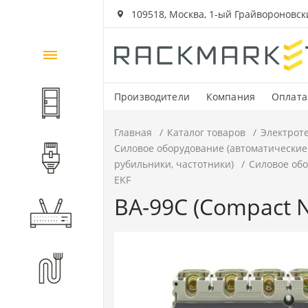
109518, Москва, 1-ый Грайвороновский
Каталог
товаров
Производители
Компания
Оплата
Шкафы и стойки
Главная
Каталог товаров
Электрот
Силовое оборудование (автоматические
Компоненты СКС
рубильники, частотники)
Силовое обо
EKF
ВА-99C (Compact N
Активное оборудование
Волоконно-оптические
компоненты