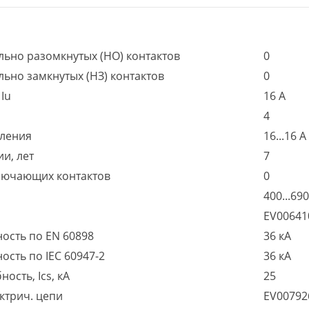
льно разомкнутых (НО) контактов
0
ьно замкнутых (НЗ) контактов
0
Iu
16 А
4
пления
16...16 А
и, лет
7
ключающих контактов
0
400...690
EV0064
ость по EN 60898
36 кА
сть по IEC 60947-2
36 кА
сть, Ics, кА
25
ктрич. цепи
EV0079