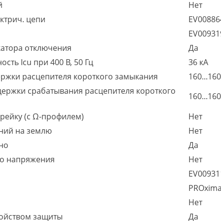
й
Нет
ктрич. цепи
EV0088
EV0093
катора отключения
Да
ть Icu при 400 В, 50 Гц
36 кА
ержки расцепителя короткого замыкания
160...160
держки срабатывания расцепителя короткого
160...160
рейку (с Ω-профилем)
Нет
ний на землю
Нет
но
Да
го напряжения
Нет
EV0093
PROxim
Нет
ройством защиты
Да