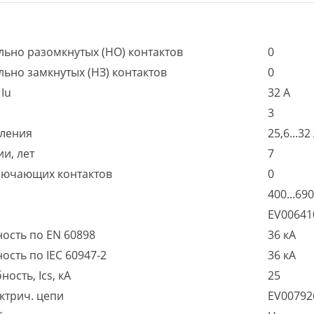
льно разомкнутых (НО) контактов
0
ьно замкнутых (НЗ) контактов
0
Iu
32 А
3
пления
25,6...32
и, лет
7
ключающих контактов
0
400...690
EV0064
ость по EN 60898
36 кА
сть по IEC 60947-2
36 кА
сть, Ics, кА
25
ктрич. цепи
EV0079