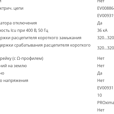
й
Нет
ктрич. цепи
EV0088
EV0093
катора отключения
Да
ть Icu при 400 В, 50 Гц
36 кА
ержки расцепителя короткого замыкания
320...320
держки срабатывания расцепителя короткого
320...320
рейку (с Ω-профилем)
Нет
ний на землю
Нет
но
Да
го напряжения
Нет
EV0093
10
PROxim
Нет