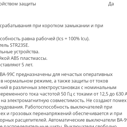
ройством защиты
Да
у срабатывания при коротком замыкании и при
бность равна рабочей (Ics = 100% Icu).
ель STR23SE.
ьные устройства.
йкой АBS пластмассы.
ставляют 5 лет.
ВА-99С предназначены для нечастых оперативных
 в нормальном режиме, а также защиты от токов
аний в различных электроустановках с номинальным
еменного тока частотой 50 Гц с токами от 12,5 до 630 А
на электромагнитную совместимость. Не создают помех
орудования. Работоспособность выключателей при
ех и грозовых перенапряжений обеспечивается и при
рных расцепителей. Автоматические выключатели ВА-9
ые распределительные щиты. Выключатели свободно