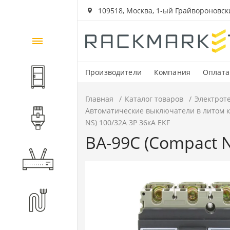
109518, Москва, 1-ый Грайвороновский
Каталог
товаров
Производители
Компания
Оплата
Шкафы и стойки
Главная
Каталог товаров
Электрот
Автоматические выключатели в литом 
Компоненты СКС
NS) 100/32А 3P 36кА EKF
ВА-99C (Compact N
Активное оборудование
Волоконно-оптические
компоненты