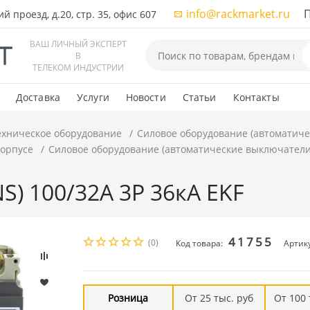
info@rackmarket.ru
ПН-
 проезд, д.20, стр. 35, офис 607
ВАШ ЛИЧНЫЙ ЭКСПЕРТ
В
ТЕЛЕКОМ ИНДУСТРИИ
Доставка
Услуги
Новости
Статьи
Контакты
ехническое оборудование
Силовое оборудование (автоматиче
корпусе
Силовое оборудование (автоматические выключатели,
S) 100/32А 3P 36кА EKF
41755
(0)
Код товара:
Артик
Розница
От 25 тыс. руб
От 100 