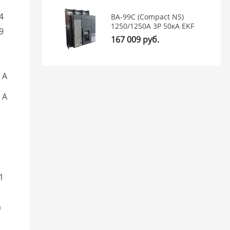
64
ВА-99C (Compact NS)
1250/1250А 3P 50кА EKF
19
167 009 руб.
 А
 А
11
a