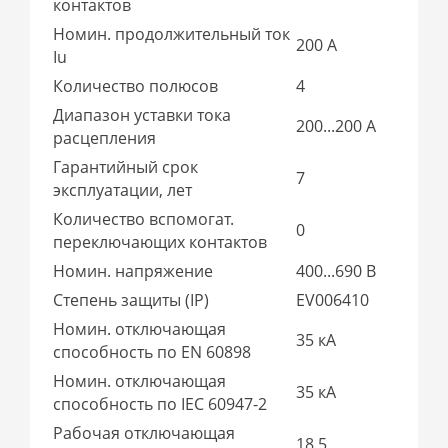
контактов
Номин. продолжительный ток
200 А
Iu
Количество полюсов
4
Диапазон уставки тока
200...200 А
расцепления
Гарантийный срок
7
эксплуатации, лет
Количество вспомогат.
0
переключающих контактов
Номин. напряжение
400...690 В
Степень защиты (IP)
EV006410
Номин. отключающая
35 кА
способность по EN 60898
Номин. отключающая
35 кА
способность по IEC 60947-2
Рабочая отключающая
18,5