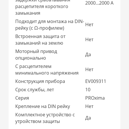
2000...2000 А
расцепителя короткого
замыкания
Подходит для монтажа на DIN-
Нет
рейку (с Ω-профилем)
Встроенная защита от
Нет
замыканий на землю
Моторный привод
Да
опционально
С расцепителем
Нет
минимального напряжения
Конструкция прибора
EV009311
Срок службы, лет
10
Серия
PROxima
Крепление на DIN рейку
Нет
Комплектное устройство с
Да
утройством защиты